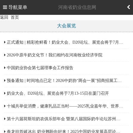
导航菜单
河南省奶业信息网
返回
首页
大会展览
正式通知 | 精彩抢鲜看！奶业大会、D20论坛、展览会将于7月8-10日在南昌召开
2026中原牛奶文化节！我们相约在河南牧业经济学院
中国奶业协会第七届理事会工作报告
预备通知 | 时间地点已定！2026中奶协“两会一展”招商招展工作正式启动，欢迎垂询洽谈！
奶业大会、D20论坛、展览会将于7月13-15日在厦门召开
十城共举促消费，健康乳品正当时——2025乳业嘉年华、世界牛奶日•全国乳品营养周系列活动应势启航
第十六届荷斯坦奶农俱乐部年会 暨第八届国际奶牛论坛苏州峰会
春龙抬首破冰出 奶业翘盼向好来！2025中国奶业发展高层论坛暨第八届中国奶业风云榜圆满召开