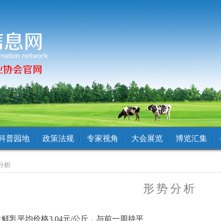
科普园地
政策法规
专家视角
大会展览
博览汇集
分析
形势分析
生鲜乳平均价格3.04元/公斤，与前一周持平