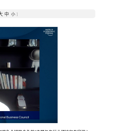
大
中
小
]