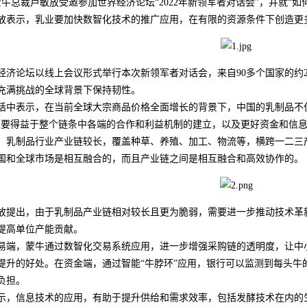
，蒙牛总裁卢敏放受邀参加世界经济论坛“2022年新领军者对话会”，并就“
放表示，乳业要加快数智化技术的推广应用，在有限的资源条件下创造更
经济论坛以线上会议形式举行本次新领军者对话会，来自90多个国家的约2
充满挑战的全球背景下保持韧性。
话中表示，在当前全球大宗商品价格全面增长的背景下，中国的乳制品不
主要得益于整个链条中各端的合作和利益机制的建立，以及更好资金和信息
，乳制品行业产业链较长，覆盖种草、养殖、加工、物流等，横跨一二三
国和全球市场是相互融合的，而且产业链之间是相互融合和高效协作的。
放提出，由于乳制品产业链相对较长且更为脆弱，需要进一步推动技术革
提高单位产能贡献。
易端，蒙牛通过数智化交易系统应用，进一步增强采购链的透明度，让中
提升的好处。在资金端，通过智能“牛脖环”应用，银行可以监测到每头牛
负担。
示，信息技术的应用，有助于提升供给和需求效率，包括发酵技术在内的