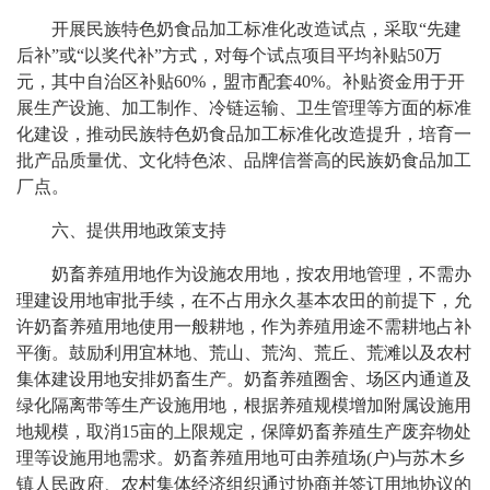
开展民族特色奶食品加工标准化改造试点，采取“先建
后补”或“以奖代补”方式，对每个试点项目平均补贴50万
元，其中自治区补贴60%，盟市配套40%。补贴资金用于开
展生产设施、加工制作、冷链运输、卫生管理等方面的标准
化建设，推动民族特色奶食品加工标准化改造提升，培育一
批产品质量优、文化特色浓、品牌信誉高的民族奶食品加工
厂点。
六、提供用地政策支持
奶畜养殖用地作为设施农用地，按农用地管理，不需办
理建设用地审批手续，在不占用永久基本农田的前提下，允
许奶畜养殖用地使用一般耕地，作为养殖用途不需耕地占补
平衡。鼓励利用宜林地、荒山、荒沟、荒丘、荒滩以及农村
集体建设用地安排奶畜生产。奶畜养殖圈舍、场区内通道及
绿化隔离带等生产设施用地，根据养殖规模增加附属设施用
地规模，取消15亩的上限规定，保障奶畜养殖生产废弃物处
理等设施用地需求。奶畜养殖用地可由养殖场(户)与苏木乡
镇人民政府、农村集体经济组织通过协商并签订用地协议的