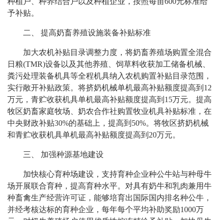
种植户、种养结合户以及种植企业，按照每亩600元标准给
予补贴。
二、 提高奶畜养殖设施装备补贴标准
加大农机补贴目录调整力度，将奶畜养殖场购置全混合
日粮(TMR)设备以及其他养殖、饲草料收获加工储备机械、
粪污处理装备机具等全程机具纳入农机购置补贴目录范围，
实行敞开补贴政策。将挤奶机械单机最高补贴额度提高到12
万元，青贮收获机具单机最高补贴额度提高到15万元。提高
牧区奶畜家庭牧场、奶农合作社购置牧业机具补贴标准，在
中央财政补贴30%的基础上，提高到50%。将牧区挤奶机械
和青贮收获机具单机最高补贴额度提高到20万元。
三、 加强种源基地建设
加快核心育种场建设，支持育种企业种公牛站与种母牛
场开展联合育种，提高育种水平。对具有奶牛和乳肉兼用牛
种畜禽生产经营许可证，能够培育出国际国内排名种公牛，
并经考核达标的育种企业，每年每个平均补助奖励1000万