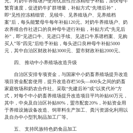
元。对奶牛养殖场户使用优质性控冻精给予补贴，加快母牛
繁育速度，促进奶牛扩群增量，补贴方式“先增后补”，
即“见性控冻精细管、见犊牛、见养殖场户、见养殖档
案”后，每头能繁母牛每年补贴120元。对奶牛养殖场户、奶
农养殖合作社进口的良种母牛进行补贴，补贴方式“先见后
补”，即“见进口牛、见进口手续、见进口牛系谱档案、见购
买人”等“四见”后给予补贴，每头进口良种母牛补贴5000
元，其中自治区财政补贴3000元、盟市财政补贴2000元。
四、 推动中小养殖场改造升级
自治区安排专项资金，与国家中小奶畜养殖场提升改造
项目资金配套使用，提升改造存栏50头—800头之间的奶畜
家庭牧场和奶农合作社。采取“先建后补”或“以奖代补”方
式，对每个中小奶畜养殖场提升改造项目平均补贴60万元，
其中，中央及自治区补贴80%，盟市配套20%，补贴资金用
于养殖设施设备改造、饲草料生产加工、粪污资源化利用以
及自办中小型乳制品加工厂等。
五、 支持民族特色奶食品加工