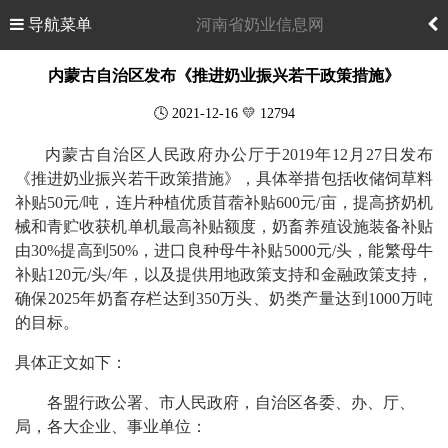
导航菜单
河南省奶业信息网
内蒙古自治区发布《推进奶业振兴若干政策措施》
🕓 2021-12-16 💛 12794
内蒙古自治区人民政府办公厅于2019年12月27日发布
《推进奶业振兴若干政策措施》，具体举措包括收储饲草料
补贴50元/吨，连片种植优质苜蓿补贴600元/亩，提高挤奶机
械和青贮收获机单机最高补贴额度，奶畜养殖设施装备补贴
由30%提高到50%，进口良种母牛补贴5000元/头，能繁母牛
补贴120元/头/年，以及提供用地政策支持和金融政策支持，
确保2025年奶畜存栏达到350万头、奶类产量达到1000万吨
的目标。
具体正文如下：
各盟行政公署、市人民政府，自治区各委、办、厅、
局，各大企业、事业单位：