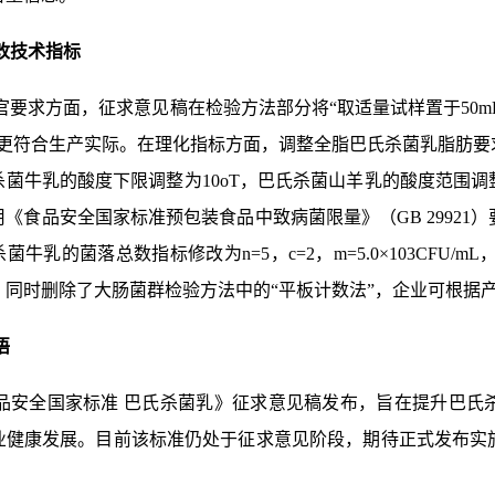
修改技术指标
官要求方面，征求意见稿在检验方法部分将“取适量试样置于50mL
，更符合生产实际。在理化指标方面，调整全脂巴氏杀菌乳脂肪要
菌牛乳的酸度下限调整为10oT，巴氏杀菌山羊乳的酸度范围调整为
《食品安全国家标准预包装食品中致病菌限量》（GB 2992
牛乳的菌落总数指标修改为n=5，c=2，m=5.0×103CFU/mL，
，同时删除了大肠菌群检验方法中的“
平板计数法
”，企业可根据
语
品安全国家标准 巴氏杀菌乳》征求意见稿发布，旨在提升巴氏
业健康发展。目前该标准仍处于征求意见阶段，期待正式发布实
。