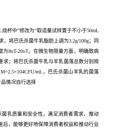
烧杯中”修改为“取适量试样置于不小于50mL
求，将
巴氏杀菌牛乳
脂肪上调为3.2g/100g；同
8oT-20oT。在微生物限量方面，明确致病
1）要求；将巴氏杀菌牛乳与羊乳菌落总数分别规
M=2.5×104CFU/mL，巴氏杀菌山羊乳的菌落
产品情况自行选择
杀菌乳质量和安全性，满足消费者需求，推动
施后，能够更好地保障消费者权益和推动行业