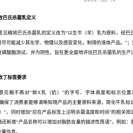
修改巴氏杀菌乳定义
意见稿将巴氏杀菌乳的定义改为“以生牛（羊）乳为原料，经巴
时尽可能减少其化学、物理以及感官变化，制得的液体产品。”；
性磷酸酶测试，并为阴性，旨在更全面地评估巴氏杀菌乳的生产
。
修改了标签要求
意见稿不再对“鲜X乳（奶）”的字号、字体高度和标示位置
，确保了消费者能够清晰知晓产品的主要原料来源，简化牛乳标识
奶）”，同时增加“应在产品标签上注明杀菌温度和时间”的相关
稿还新增“产品名称可以增加对脂肪含量的描述性用语”，例如：
含量信息。