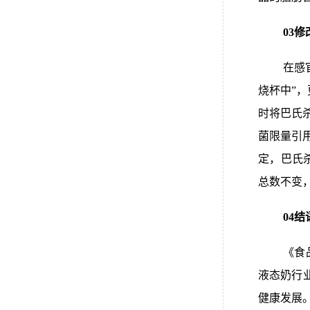
03
在感
烧杯中”
时将巴氏杀
菌限量引用
定，巴氏杀菌
总数不变
04结
《食
液态奶行
健康发展