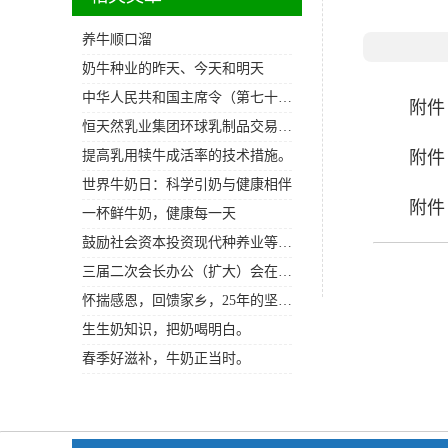
​养牛顺口溜
奶牛种业的昨天、今天和明天
中华人民共和国主席令（第七十七号）
附件
恒天然乳业集团环球乳制品交易第296次交易活动全脂奶粉gDT-WMP价格指数上涨1.9%
提高乳用犊牛成活率的技术措施。
附件
世界牛奶日：科学引奶与健康相伴
附件
一杯鲜牛奶，健康每一天
鼓励社会资本投资现代种养业等13个重点领域
三届二次会长办公（扩大）会在郑成功召开
怀揣感恩，回馈家乡，25年的坚守。
生生奶知识，把奶喝明白。
春季好滋补，牛奶正当时。