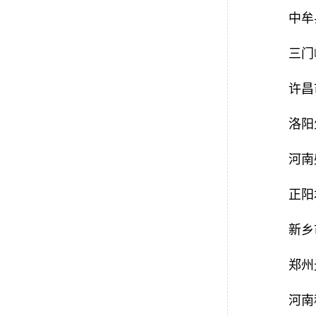
中牟
三门
许昌
洛阳
河南
正阳
新乡
郑州
河南