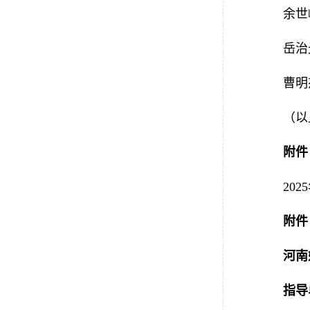
余世
岳治
曹明
（以
附件
202
附件
河南
指导