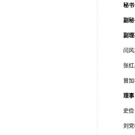
秘书
副秘
副理
闫风
张红
曾加
理事
史俭
刘党