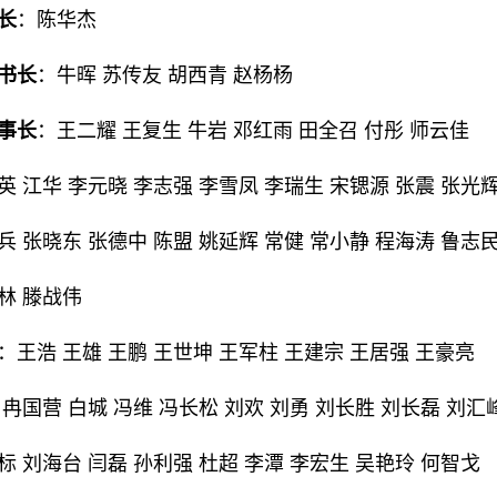
长
：陈华杰
书长
：牛晖 苏传友 胡西青 赵杨杨
事长
：王二耀 王复生 牛岩 邓红雨 田全召 付彤 师云佳
英 江华 李元晓 李志强 李雪凤 李瑞生 宋锶源 张震 张光
兵 张晓东 张德中 陈盟 姚延辉 常健 常小静 程海涛 鲁志
林 滕战伟
：王浩 王雄 王鹏 王世坤 王军柱 王建宗 王居强 王豪亮
 冉国营 白城 冯维 冯长松 刘欢 刘勇 刘长胜 刘长磊 刘汇
标 刘海台 闫磊 孙利强 杜超 李潭 李宏生 吴艳玲 何智戈