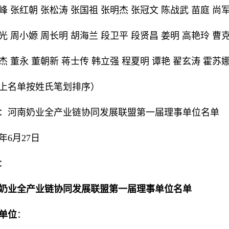
峰 张红朝 张松涛 张国祖 张明杰 张冠文 陈战武 苗庭 尚
光 周小嫄 周长明 胡海兰 段卫平 段贤昌 姜明 高艳玲 曹
杰 董永 董朝新 蒋士传 韩立强 程夏明 谭艳 翟玄涛 霍苏
上名单按姓氏笔划排序）
：河南奶业全产业链协同发展联盟第一届理事单位名单
5年6月27日
：
奶业全产业链协同发展联盟第一届理事单位名单
单位
：