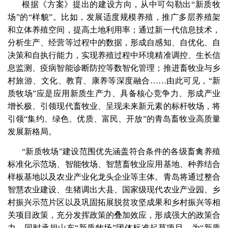
根据《方案》提出的建设方向，从中可勾勒出“新质牧
场”的“样貌”。比如，发展适度规模养殖，推广多层养殖架
和立体养殖空间，提高土地利用率；通过新一代信息技术，
分析生产、经营等过程中的数据，形成自感知、自优化、自
决策和自执行能力，实现养殖过程中环境精准调控、生长信
息监测、疫病智能诊断防控等数智化管理；推进畜牧业与乡
村旅游、文化、教育、康养等深度融合……由此可见，“新
质牧场”应是应用新质生产力、具备核心竞争力、形成产业
增长极、引领现代畜牧业、呈现未来新元素的标杆牧场，将
引领“集约、绿色、优质、富民、开放”的青岛畜牧业高质量
发展新格局。
“新质牧场”建设范围优先涵盖符合条件的各级畜禽养殖
标准化示范场、智能牧场、智慧畜牧业应用基地、种养结合
样板基地以及农业产业化龙头企业等主体。青岛将通过整合
智慧农业建设、生猪调出大县、国家级现代农业产业园、乡
村振兴示范片区以及巩固拓展脱贫攻坚成果和乡村振兴等相
关项目政策，充分发挥政策的叠加效应，形成强大的政策合
力。同时承担山东“新质牧场”团体标准起草项目，为“新质