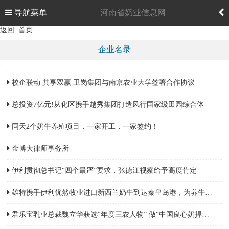
导航菜单
河南省奶业信息网
返回
首页
企业名录
校企联动 共享双赢 卫岗集团与南京农业大学签署合作协议
总投资7亿元!从化区携手越秀集团打造风行国家级田园综合体
同天2个奶牛养殖项目，一家开工，一家签约！
金博大律师事务所
伊利贯彻总书记“四个最严”要求，张德江视察给予高度肯定
雄特携手伊利优然牧业进口新西兰奶牛到达秦皇岛港，为养牛业吹入暖风
君乐宝乳业总裁魏立华获选“年度三农人物” 做“中国良心奶捍卫者”