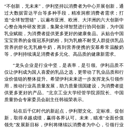
“不创新，无未来”，伊利坚持以消费者为中心开展创新，通
过大数据雷达平台等多种手段，精准洞察消费者需求；打
造“全球智慧链”，以遍布亚洲、欧洲、大洋洲的六大创新中
心整合海外研发资源，集聚全球智慧进行协同创新，为中国
乳业赋能，为消费者提供更多更好的健康食品。从贴合中国
宝宝营养的金领冠系列奶粉，到为乳糖不耐受人群提供乳品
营养的舒化无乳糖牛奶，再到营养便携的安慕希常温酸奶
等，伊利持续满足消费者多元化、高品质的健康新需求。
“龙头企业是行业中坚，是表率，是引领。伊利品质不
仅让伊利成为国人喜爱的乳品之选，更带动了乳业品质和行
业价值链的整体提升。希望伊利未来进一步发挥龙头引领作
用，推动行业高质量发展，助力质量强国建设，为消费者提
供更多更好的产品。”北京工业大学经管学院原院长、中国
质量协会专家委员会副主任韩福荣表示。
站在后千亿时代的新起点，伊利塑文化、定标准、促创
新，取得卓越成绩，赢得各界认可。未来，瞄准“全面价值
领先”发展新目标，伊利将继续以消费者为中心，引领行业